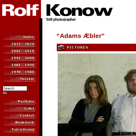
“Adams Æbler”